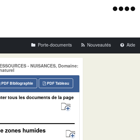
Menu
d'acce
Porte-documents
Nouveautés
Aide
: RESSOURCES - NUISANCES, Domaine:
naturel
PDF Bibliographie
PDF Tableau
ter tous les documents de la page
l de zones humides