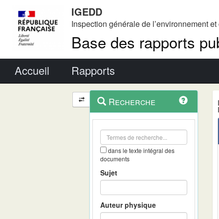
IGEDD
Inspection générale de l’environnement e
Base des rapports pub
Menu principal
Accueil
Rapports
Menu
Navigation
Recherche
contextuel
et
outils
annexes
dans le texte intégral des
documents
Sujet
Auteur physique