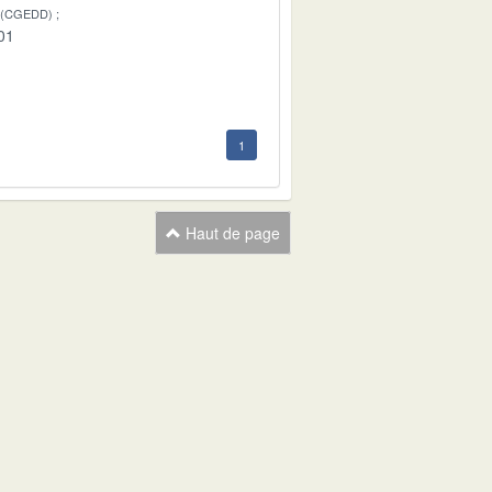
 (CGEDD)
01
1
Haut de page