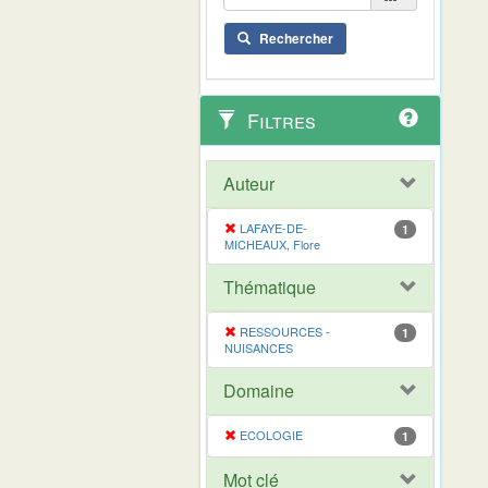
Rechercher
Filtres
Auteur
LAFAYE-DE-
1
MICHEAUX, Flore
Thématique
RESSOURCES -
1
NUISANCES
Domaine
ECOLOGIE
1
Mot clé