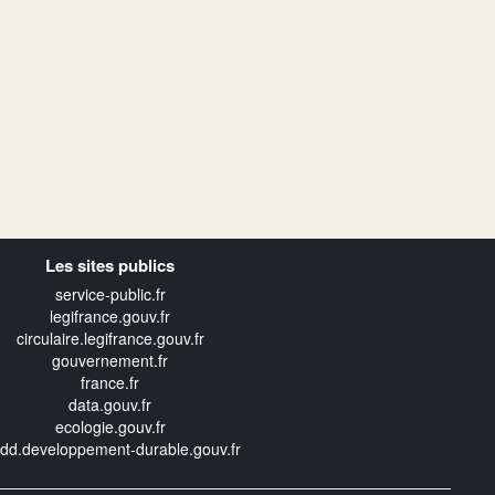
Les sites publics
service-public.fr
legifrance.gouv.fr
circulaire.legifrance.gouv.fr
gouvernement.fr
france.fr
data.gouv.fr
ecologie.gouv.fr
edd.developpement-durable.gouv.fr