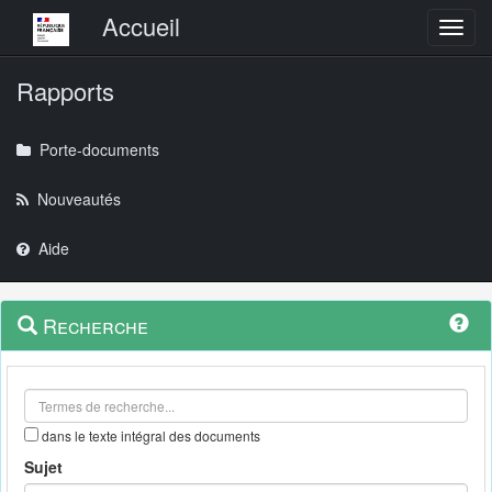
Menu principal
Accueil
Toggl
Rapports
Porte-documents
Nouveautés
Aide
Menu
Navigation
Recherche
contextuel
et
outils
annexes
dans le texte intégral des documents
Sujet