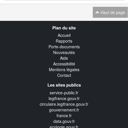
Haut de page
Navigation
Plan du site
transverse
Accueil
Rapports
Porte-documents
Nouveautés
Aide
Accessibilité
Mentions légales
Contact
Les sites publics
service-public.fr
legifrance.gouv.fr
circulaire.legifrance.gouv.fr
gouvernement.fr
france.fr
data.gouv.fr
ecologie.gouv.fr