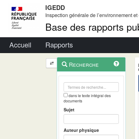
IGEDD
Inspection générale de l’environnement e
Base des rapports pub
Menu principal
Accueil
Rapports
Menu
Navigation
Recherche
contextuel
et
outils
annexes
dans le texte intégral des
documents
Sujet
Auteur physique