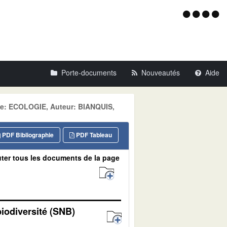
Menu
d'acce
Porte-documents
Nouveautés
Aide
ne: ECOLOGIE, Auteur: BIANQUIS,
PDF Bibliographie
PDF Tableau
ter tous les documents de la page
biodiversité (SNB)