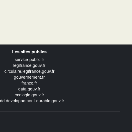
Les sites publics
service-public.fr
legifrance.gouv.fr
circulaire.legifrance.gouv.fr
gouvernement.fr
france.fr
data.gouv.fr
ecologie.gouv.fr
edd.developpement-durable.gouv.fr