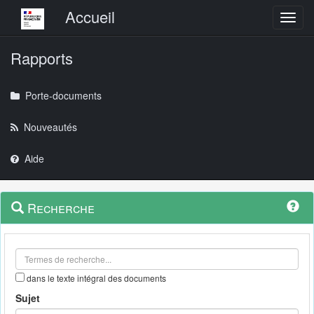
Menu principal
Accueil
Toggl
Rapports
Porte-documents
Nouveautés
Aide
Menu
Navigation
Recherche
contextuel
et
outils
annexes
dans le texte intégral des documents
Sujet