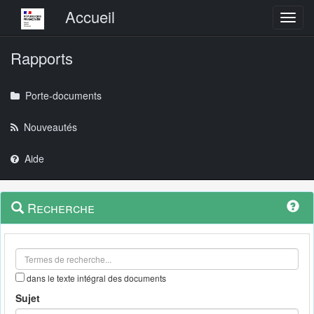
Menu principal
Accueil
Toggl
Rapports
Porte-documents
Nouveautés
Aide
Menu
Navigation
Recherche
contextuel
et
outils
annexes
dans le texte intégral des documents
Sujet