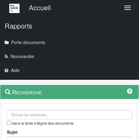
Menu principal
Accueil
Toggl
Rapports
Porte-documents
Nouveautés
Aide
Menu
Navigation
Recherche
contextuel
et
outils
annexes
dans le texte intégral des documents
Sujet