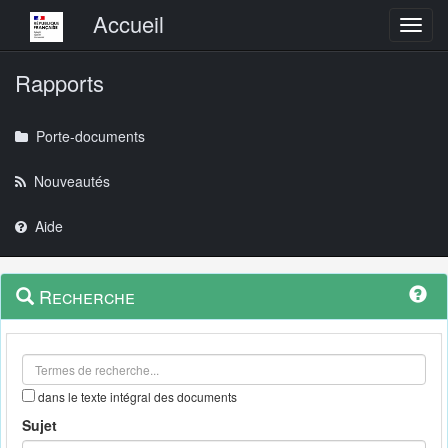
Menu principal
Accueil
Toggl
Rapports
Porte-documents
Nouveautés
Aide
Menu
Navigation
Recherche
contextuel
et
outils
annexes
dans le texte intégral des documents
Sujet