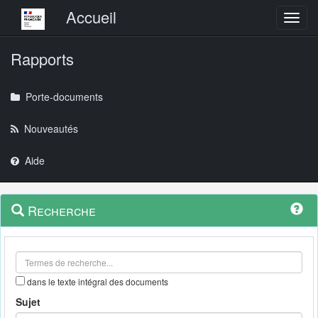
Menu principal
Accueil
Toggl
Rapports
Porte-documents
Nouveautés
Aide
Menu
Navigation
Recherche
contextuel
et
outils
annexes
dans le texte intégral des documents
Sujet