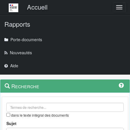
Menu principal
Accueil
Toggl
Rapports
Porte-documents
Nouveautés
Aide
Menu
Navigation
Recherche
contextuel
et
outils
annexes
dans le texte intégral des documents
Sujet