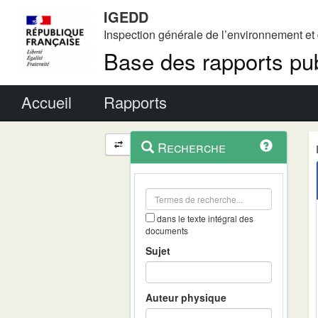
IGEDD
Inspection générale de l’environnement e
Base des rapports pub
Menu principal
Accueil
Rapports
Menu
Navigation
Recherche
contextuel
et
outils
annexes
dans le texte intégral des
documents
Sujet
Auteur physique