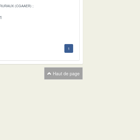
 RURAUX (CGAAER)
01
1
Haut de page