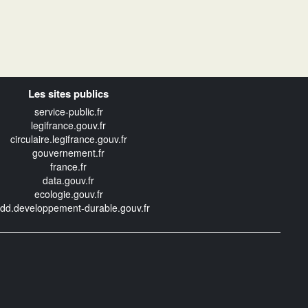
Les sites publics
service-public.fr
legifrance.gouv.fr
circulaire.legifrance.gouv.fr
gouvernement.fr
france.fr
data.gouv.fr
ecologie.gouv.fr
edd.developpement-durable.gouv.fr