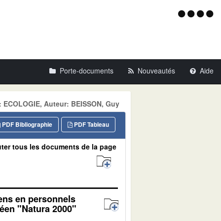
Menu
d'acce
Porte-documents
Nouveautés
Aide
ne: ECOLOGIE, Auteur: BEISSON, Guy
PDF Bibliographie
PDF Tableau
ter tous les documents de la page
yens en personnels
péen "Natura 2000"