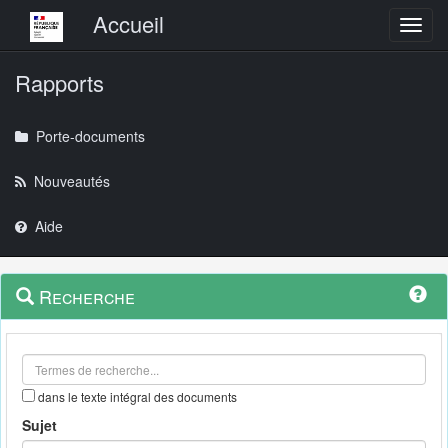
Menu principal
Accueil
Toggl
Rapports
Porte-documents
Nouveautés
Aide
Menu
Navigation
Recherche
contextuel
et
outils
annexes
dans le texte intégral des documents
Sujet