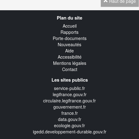
Haut de page
Navigation
Plan du site
transverse
Accueil
Rapports
Porte-documents
Nouveautés
Aide
Accessibilité
Mentions légales
Contact
Les sites publics
service-public.fr
legifrance.gouv.fr
circulaire.legifrance.gouv.fr
gouvernement.fr
france.fr
data.gouv.fr
ecologie.gouv.fr
igedd.developpement-durable.gouv.fr