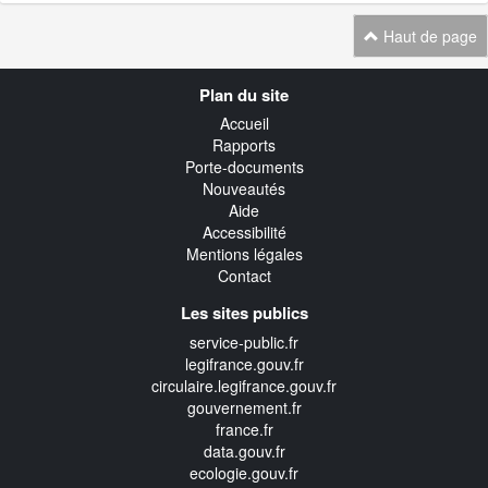
Haut de page
Navigation
Plan du site
transverse
Accueil
Rapports
Porte-documents
Nouveautés
Aide
Accessibilité
Mentions légales
Contact
Les sites publics
service-public.fr
legifrance.gouv.fr
circulaire.legifrance.gouv.fr
gouvernement.fr
france.fr
data.gouv.fr
ecologie.gouv.fr