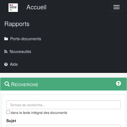
Menu principal
Accueil
Toggl
Rapports
Porte-documents
Nouveautés
Aide
Menu
Navigation
Recherche
contextuel
et
outils
annexes
dans le texte intégral des documents
Sujet