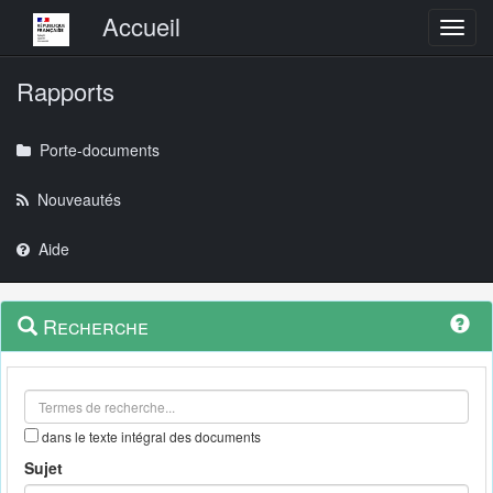
Menu principal
Accueil
Toggl
Rapports
Porte-documents
Nouveautés
Aide
Menu
Navigation
Recherche
contextuel
et
outils
annexes
dans le texte intégral des documents
Sujet