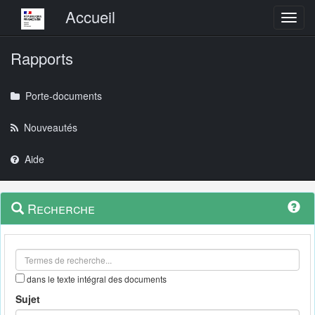
Menu principal
Accueil
Toggl
Rapports
Porte-documents
Nouveautés
Aide
Menu
Navigation
Recherche
contextuel
et
outils
annexes
dans le texte intégral des documents
Sujet