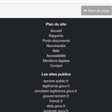
Haut de page
Navigation
Plan du site
transverse
Accueil
Rapports
Porte-documents
Nouveautés
Aide
Accessibilité
Mentions légales
Contact
Les sites publics
service-public.fr
legifrance.gouv.fr
circulaire.legifrance.gouv.fr
gouvernement.fr
france.fr
data.gouv.fr
ecologie.gouv.fr