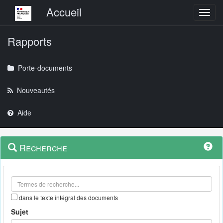
Menu principal
Accueil
Toggl
Rapports
Porte-documents
Nouveautés
Aide
Menu
Navigation
Recherche
contextuel
et
outils
annexes
dans le texte intégral des documents
Sujet