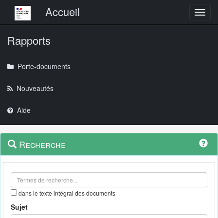
Menu principal
Accueil
Toggl
Rapports
Porte-documents
Nouveautés
Aide
Menu
Navigation
Recherche
contextuel
et
outils
annexes
dans le texte intégral des documents
Sujet