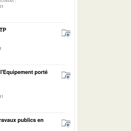
 (CGEDD)
01
-TP
1
 l'Equipement porté
01
travaux publics en