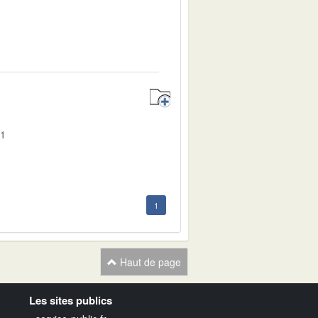
01
1
Haut de page
Les sites publics