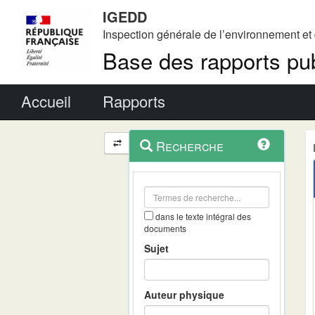
IGEDD
Inspection générale de l’environnement e
Base des rapports pub
Menu principal
Accueil
Rapports
Menu
Navigation
Recherche
contextuel
et
outils
annexes
dans le texte intégral des
documents
Sujet
Auteur physique