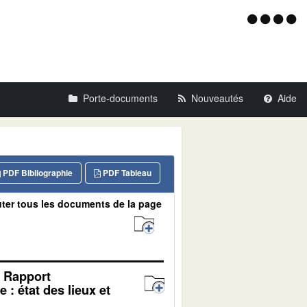
Menu
d'acce
Porte-documents
Nouveautés
Aide
PDF Bibliographie
PDF Tableau
ter tous les documents de la page
. Rapport
: état des lieux et