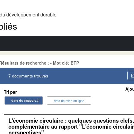
t du développement durable
liés
Résultats de recherche : - Mot clé: BTP
7 documents trouvés
Ajou
Tri par
date du rapport
date de mise en ligne
L'économie circulaire : quelques questions clefs
complémentaire au rapport "L'économie circulaire 
perspectives"