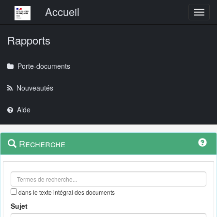
Menu principal
Accueil
Toggl
Rapports
Porte-documents
Nouveautés
Aide
Menu
Navigation
Recherche
contextuel
et
outils
annexes
dans le texte intégral des documents
Sujet