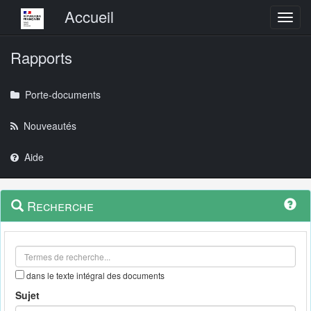
Menu principal
Accueil
Toggl
Rapports
Porte-documents
Nouveautés
Aide
Menu
Navigation
Recherche
contextuel
et
outils
annexes
dans le texte intégral des documents
Sujet