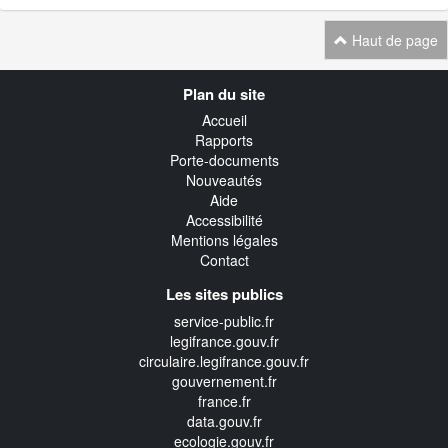
Haut de page
Navigation
Plan du site
transverse
Accueil
Rapports
Porte-documents
Nouveautés
Aide
Accessibilité
Mentions légales
Contact
Les sites publics
service-public.fr
legifrance.gouv.fr
circulaire.legifrance.gouv.fr
gouvernement.fr
france.fr
data.gouv.fr
ecologie.gouv.fr