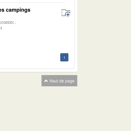
des campings
 (CGEDD)
01
1
Haut de page