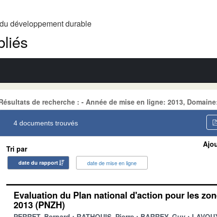
t du développement durable
liés
Résultats de recherche : - Année de mise en ligne: 2013, Domain
4 documents trouvés
Ajou
Tri par
date du rapport
date de mise en ligne
Evaluation du Plan national d'action pour les z
2013 (PNZH)
PERRET, Bernard
RATHOUIS, Pierre
BARREY, Guy
LAVOUX