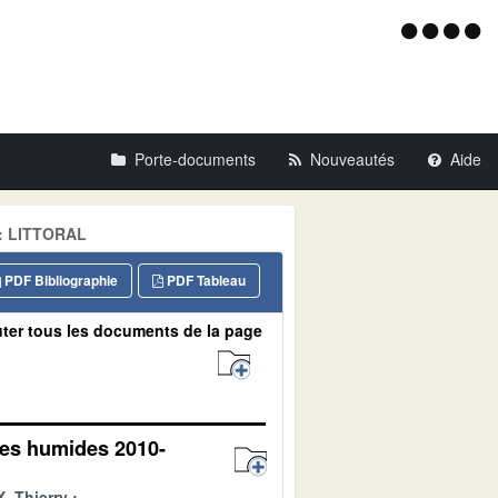
Menu
d'acce
Porte-documents
Nouveautés
Aide
e: LITTORAL
PDF Bibliographie
PDF Tableau
ter tous les documents de la page
ones humides 2010-
, Thierry