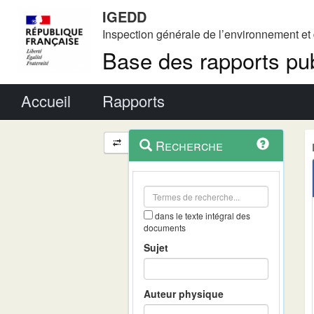
IGEDD
Inspection générale de l’environnement e
Base des rapports pub
Menu principal
Accueil
Rapports
Menu
Navigation
Recherche
contextuel
et
outils
annexes
dans le texte intégral des
documents
Sujet
Auteur physique