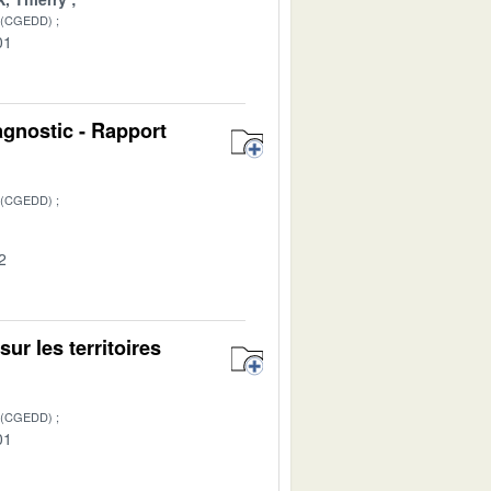
 (CGEDD)
01
agnostic - Rapport
 (CGEDD)
2
ur les territoires
 (CGEDD)
01