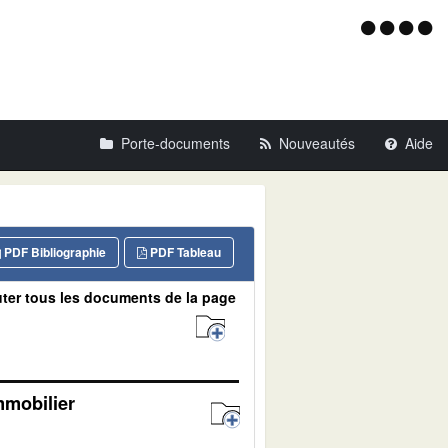
Menu
d'acce
Porte-documents
Nouveautés
Aide
PDF Bibliographie
PDF Tableau
ter tous les documents de la page
mmobilier