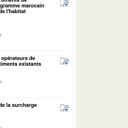
programme marocain
e l'habitat
1
s opérateurs de
timents existants
01
 de la surcharge