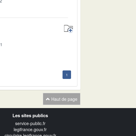
02
01
1
Haut de page
Les sites publics
service-public.fr
legifrance.gouv.fr
circulaire.legifrance.gouv.fr