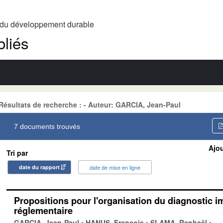
t du développement durable
liés
Résultats de recherche : - Auteur: GARCIA, Jean-Paul
7 documents trouvés
Ajou
Tri par
date du rapport
date de mise en ligne
Propositions pour l'organisation du diagnostic i
réglementaire
GARCIA, Jean-Paul
HANUS, François
SLAMA, Raphaël