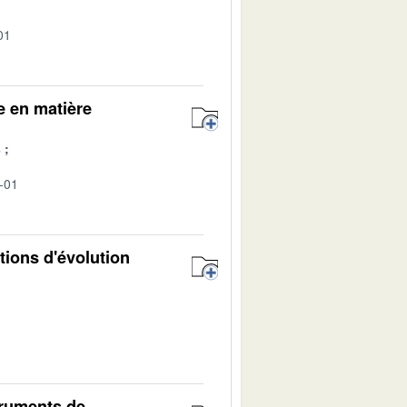
01
e en matière
s
-01
tions d'évolution
truments de