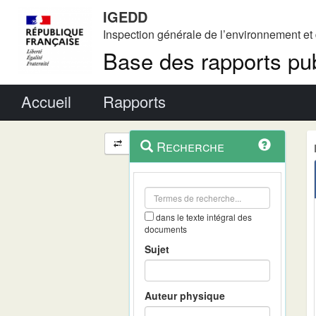
IGEDD
Inspection générale de l’environnement e
Base des rapports pub
Menu principal
Accueil
Rapports
Menu
Navigation
Recherche
contextuel
et
outils
annexes
dans le texte intégral des
documents
Sujet
Auteur physique