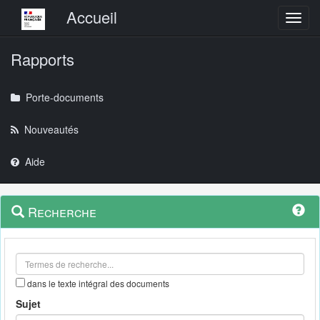
Menu principal
Accueil
Toggl
Rapports
Porte-documents
Nouveautés
Aide
Menu
Navigation
Recherche
contextuel
et
outils
annexes
dans le texte intégral des documents
Sujet