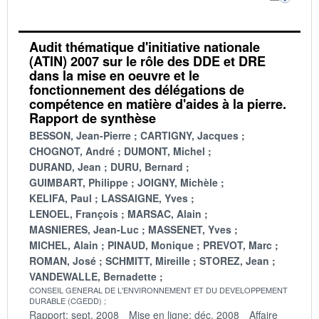
Audit thématique d'initiative nationale
(ATIN) 2007 sur le rôle des DDE et DRE
dans la mise en oeuvre et le
fonctionnement des délégations de
compétence en matière d'aides à la pierre.
Rapport de synthèse
BESSON, Jean-Pierre
CARTIGNY, Jacques
CHOGNOT, André
DUMONT, Michel
DURAND, Jean
DURU, Bernard
GUIMBART, Philippe
JOIGNY, Michèle
KELIFA, Paul
LASSAIGNE, Yves
LENOEL, François
MARSAC, Alain
MASNIERES, Jean-Luc
MASSENET, Yves
MICHEL, Alain
PINAUD, Monique
PREVOT, Marc
ROMAN, José
SCHMITT, Mireille
STOREZ, Jean
VANDEWALLE, Bernadette
CONSEIL GENERAL DE L'ENVIRONNEMENT ET DU DEVELOPPEMENT
DURABLE (CGEDD)
Rapport: sept. 2008
Mise en ligne: déc. 2008
Affaire