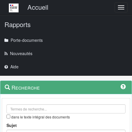
Menu principal
Accueil
Toggl
Rapports
Porte-documents
Nouveautés
Aide
Menu
Navigation
Recherche
contextuel
et
outils
annexes
dans le texte intégral des documents
Sujet