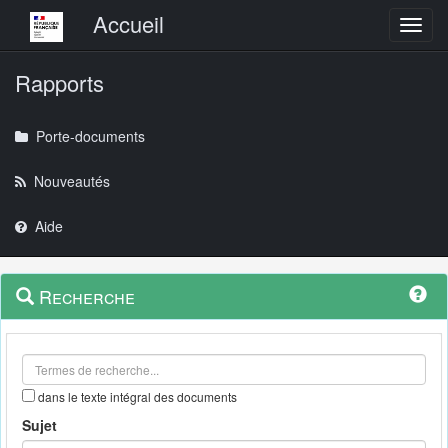
Menu principal
Accueil
Toggl
Rapports
Porte-documents
Nouveautés
Aide
Menu
Navigation
Recherche
contextuel
et
outils
annexes
dans le texte intégral des documents
Sujet