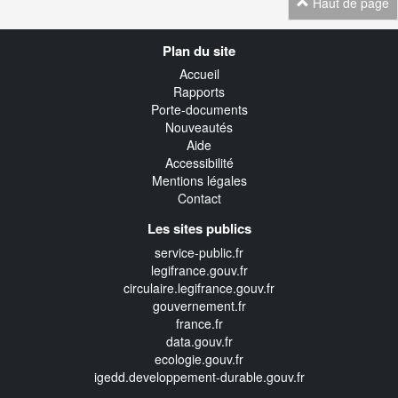
Haut de page
Navigation
Plan du site
transverse
Accueil
Rapports
Porte-documents
Nouveautés
Aide
Accessibilité
Mentions légales
Contact
Les sites publics
service-public.fr
legifrance.gouv.fr
circulaire.legifrance.gouv.fr
gouvernement.fr
france.fr
data.gouv.fr
ecologie.gouv.fr
igedd.developpement-durable.gouv.fr