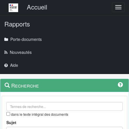
Menu principal
Accueil
Toggl
Rapports
Porte-documents
Nouveautés
Aide
Menu
Navigation
Recherche
contextuel
et
outils
annexes
dans le texte intégral des documents
Sujet