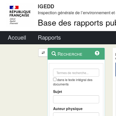
IGEDD
Inspection générale de l’environnement e
Base des rapports pub
Menu principal
Accueil
Rapports
Menu
Navigation
Recherche
contextuel
et
outils
annexes
dans le texte intégral des
documents
Sujet
Auteur physique