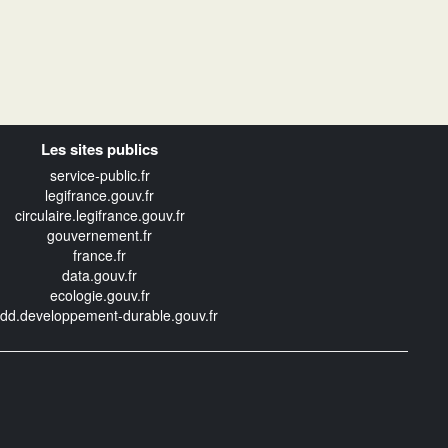
Les sites publics
service-public.fr
legifrance.gouv.fr
circulaire.legifrance.gouv.fr
gouvernement.fr
france.fr
data.gouv.fr
ecologie.gouv.fr
edd.developpement-durable.gouv.fr