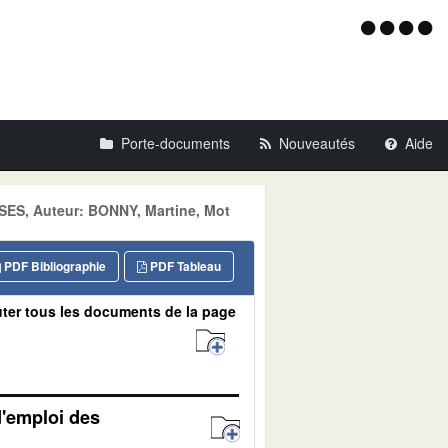
Menu
d'acce
Porte-documents
Nouveautés
Aide
ES, Auteur: BONNY, Martine, Mot
PDF Bibliographie
PDF Tableau
ter tous les documents de la page
d'emploi des