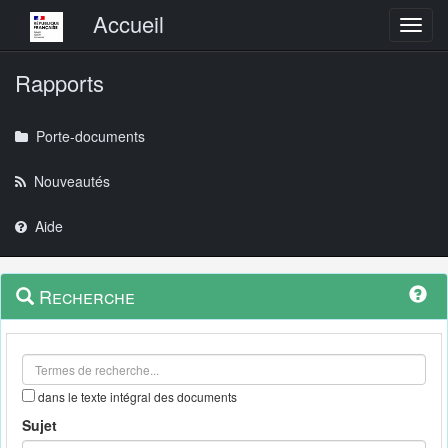
Menu principal
Accueil
Toggl
Rapports
Porte-documents
Nouveautés
Aide
Menu
Navigation
Recherche
contextuel
et
outils
annexes
dans le texte intégral des documents
Sujet