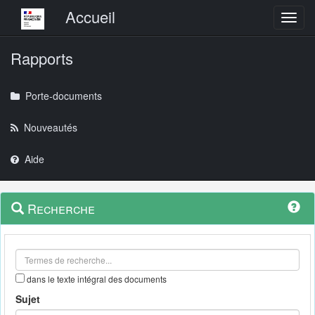
Menu principal
Accueil
Toggl
Rapports
Porte-documents
Nouveautés
Aide
Menu
Navigation
Recherche
contextuel
et
outils
annexes
dans le texte intégral des documents
Sujet