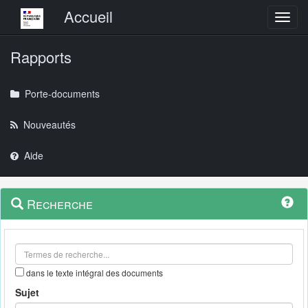
Menu principal
Accueil
Toggl
Rapports
Porte-documents
Nouveautés
Aide
Menu
Navigation
Recherche
contextuel
et
outils
annexes
dans le texte intégral des documents
Sujet