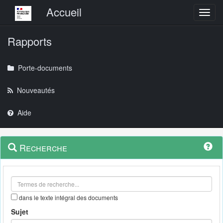
Menu principal
Accueil
Toggl
Rapports
Porte-documents
Nouveautés
Aide
Menu
Navigation
Recherche
contextuel
et
outils
annexes
dans le texte intégral des documents
Sujet