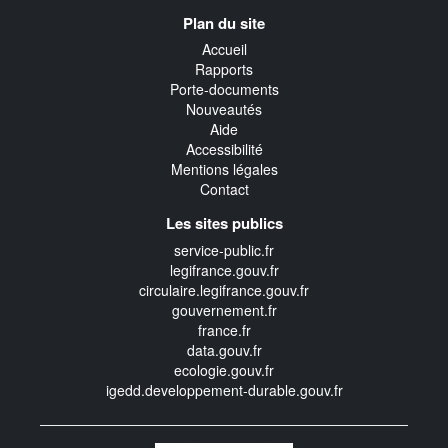
Navigation
Plan du site
transverse
Accueil
Rapports
Porte-documents
Nouveautés
Aide
Accessibilité
Mentions légales
Contact
Les sites publics
service-public.fr
legifrance.gouv.fr
circulaire.legifrance.gouv.fr
gouvernement.fr
france.fr
data.gouv.fr
ecologie.gouv.fr
igedd.developpement-durable.gouv.fr