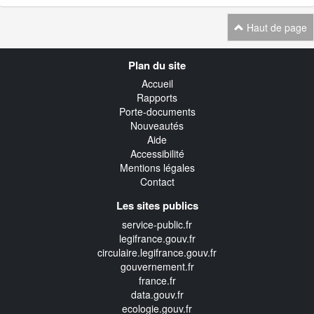
Haut de page
Navigation
Plan du site
transverse
Accueil
Rapports
Porte-documents
Nouveautés
Aide
Accessibilité
Mentions légales
Contact
Les sites publics
service-public.fr
legifrance.gouv.fr
circulaire.legifrance.gouv.fr
gouvernement.fr
france.fr
data.gouv.fr
ecologie.gouv.fr