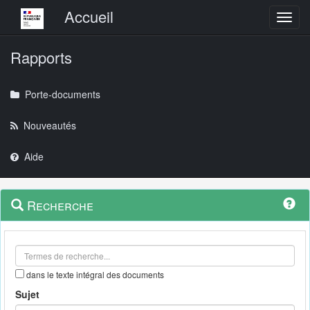
Menu principal
Accueil
Toggl
Rapports
Porte-documents
Nouveautés
Aide
Menu
Navigation
Recherche
contextuel
et
outils
annexes
dans le texte intégral des documents
Sujet