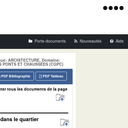
Menu
d'acce
Porte-documents
Nouveautés
Aide
atique: ARCHITECTURE, Domaine:
S PONTS ET CHAUSSEES (CGPC)
PDF Bibliographie
PDF Tableau
ter tous les documents de la page
dans le quartier