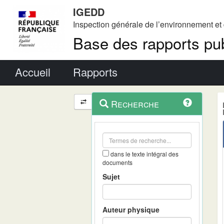
IGEDD
Inspection générale de l’environnement e
Base des rapports pub
Menu principal
Accueil
Rapports
Menu
Navigation
Recherche
contextuel
et
outils
annexes
dans le texte intégral des
documents
Sujet
Auteur physique