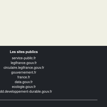
Les sites publics
service-public.fr
legifrance.gouv.fr
circulaire.legifrance.gouv.fr
gouvernement.fr
france.fr
data.gouv.fr
ecologie.gouv.fr
edd.developpement-durable.gouv.fr