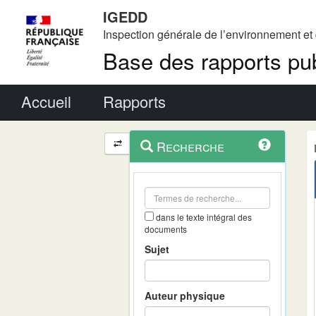
IGEDD
Inspection générale de l’environnement e
Base des rapports pub
Menu principal
Accueil
Rapports
Menu
Navigation
Recherche
contextuel
et
outils
annexes
dans le texte intégral des
documents
Sujet
Auteur physique