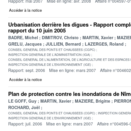
Rapport: mai 2007
Mise en ligne: avr. 2008
Affaire n°004597-0
Accéder à la notice
Urbanisation derrière les digues - Rapport comp
rapport du 10 juin 2005
BADRE, Michel
DIMITROV, Christo
MARTIN, Xavier
MAZIER
GRELU, Jacques
JULLIEN, Bernard
LAZERGES, Roland
CONSEIL GENERAL DES PONTS ET CHAUSSEES (CGPC)
INSPECTION GENERALE DE L'ADMINISTRATION (IGA)
CONSEIL GENERAL DE L'ALIMENTATION, DE L'AGRICULTURE ET DES ESPACES
INSPECTION GENERALE DE L'ENVIRONNEMENT (IGE)
Rapport: sept. 2006
Mise en ligne: mars 2007
Affaire n°00460
Accéder à la notice
Plan de protection contre les inondations de Nî
LE GOFF, Guy
MARTIN, Xavier
MAZIERE, Brigitte
PIERRON
ROCHARD, Joël
CONSEIL GENERAL DES PONTS ET CHAUSSEES (CGPC)
INSPECTION GENERA
INSPECTION GENERALE DE L'ENVIRONNEMENT (IGE)
Rapport: juil. 2006
Mise en ligne: mars 2007
Affaire n°004596-