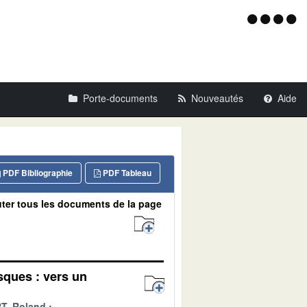
Menu
d'acce
Porte-documents
Nouveautés
Aide
PDF Bibliographie
PDF Tableau
ter tous les documents de la page
sques : vers un
T, Roland