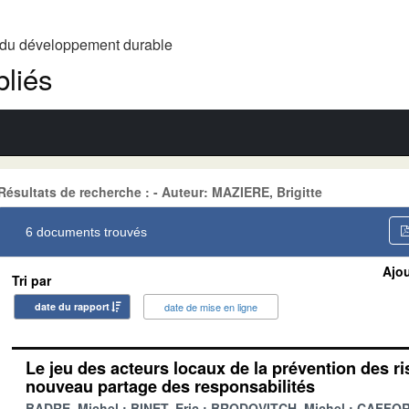
t du développement durable
liés
Résultats de recherche : - Auteur: MAZIERE, Brigitte
6 documents trouvés
Ajou
Tri par
date du rapport
date de mise en ligne
Le jeu des acteurs locaux de la prévention des ri
nouveau partage des responsabilités
BADRE, Michel
BINET, Eric
BRODOVITCH, Michel
CAFFOR