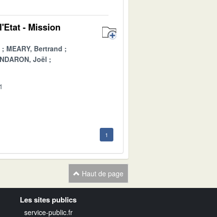
'Etat - Mission
MEARY, Bertrand
NDARON, Joël
1
1
Haut de page
Les sites publics
service-public.fr