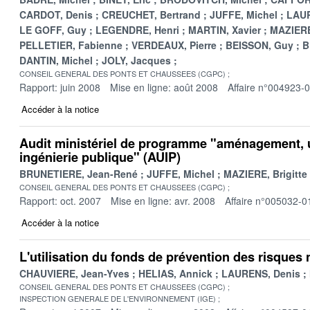
CARDOT, Denis
CREUCHET, Bertrand
JUFFE, Michel
LAUR
LE GOFF, Guy
LEGENDRE, Henri
MARTIN, Xavier
MAZIERE,
PELLETIER, Fabienne
VERDEAUX, Pierre
BEISSON, Guy
B
DANTIN, Michel
JOLY, Jacques
CONSEIL GENERAL DES PONTS ET CHAUSSEES (CGPC)
Rapport: juin 2008
Mise en ligne: août 2008
Affaire n°004923-
Accéder à la notice
Audit ministériel de programme "aménagement, 
ingénierie publique" (AUIP)
BRUNETIERE, Jean-René
JUFFE, Michel
MAZIERE, Brigitte
CONSEIL GENERAL DES PONTS ET CHAUSSEES (CGPC)
Rapport: oct. 2007
Mise en ligne: avr. 2008
Affaire n°005032-0
Accéder à la notice
L'utilisation du fonds de prévention des risques
CHAUVIERE, Jean-Yves
HELIAS, Annick
LAURENS, Denis
CONSEIL GENERAL DES PONTS ET CHAUSSEES (CGPC)
INSPECTION GENERALE DE L'ENVIRONNEMENT (IGE)