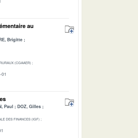
1
lémentaire au
E, Brigitte
 RURAUX (CGAAER)
2-01
mes
, Paul
DOZ, Gilles
LE DES FINANCES (IGF)
01