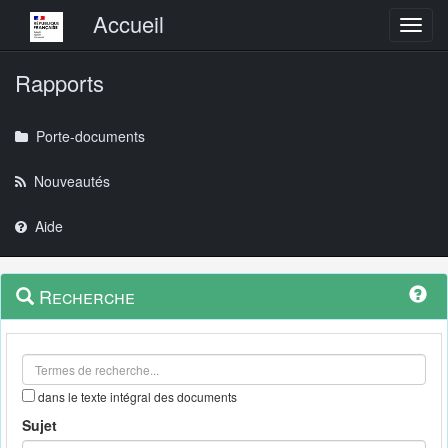
Menu principal
Accueil
Toggl
Rapports
Porte-documents
Nouveautés
Aide
Menu
Navigation
Recherche
contextuel
et
outils
annexes
dans le texte intégral des documents
Sujet