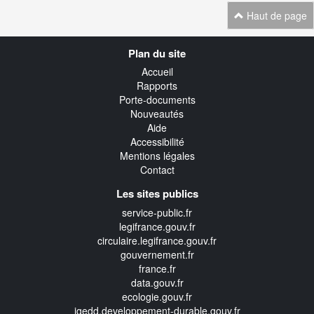
Haut de page
Navigation
Plan du site
transverse
Accueil
Rapports
Porte-documents
Nouveautés
Aide
Accessibilité
Mentions légales
Contact
Les sites publics
service-public.fr
legifrance.gouv.fr
circulaire.legifrance.gouv.fr
gouvernement.fr
france.fr
data.gouv.fr
ecologie.gouv.fr
igedd.developpement-durable.gouv.fr