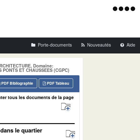
Menu
d'acce
Porte-documents
Nouveautés
Aide
: ARCHITECTURE, Domaine:
S PONTS ET CHAUSSEES (CGPC)
PDF Bibliographie
PDF Tableau
ter tous les documents de la page
dans le quartier