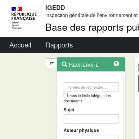
IGEDD
Inspection générale de l’environnement e
Base des rapports pub
Menu principal
Accueil
Rapports
Menu
Navigation
Recherche
contextuel
et
outils
annexes
dans le texte intégral des
documents
Sujet
Auteur physique