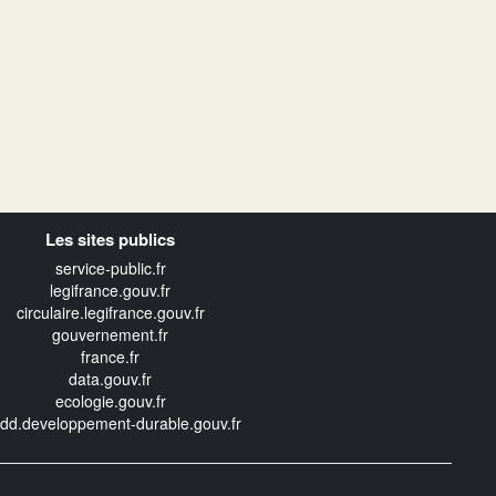
Les sites publics
service-public.fr
legifrance.gouv.fr
circulaire.legifrance.gouv.fr
gouvernement.fr
france.fr
data.gouv.fr
ecologie.gouv.fr
edd.developpement-durable.gouv.fr