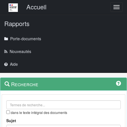
Menu principal
Accueil
Toggl
Rapports
Porte-documents
Nouveautés
Aide
Menu
Navigation
Recherche
contextuel
et
outils
annexes
dans le texte intégral des documents
Sujet