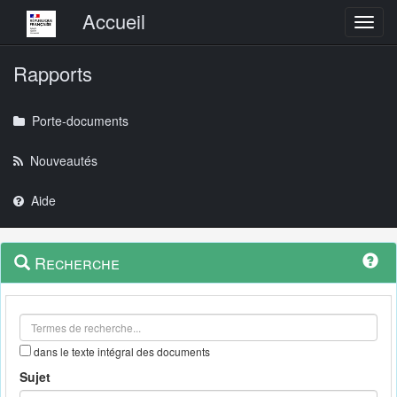
Menu principal
Accueil
Toggl
Rapports
Porte-documents
Nouveautés
Aide
Menu
Navigation
Recherche
contextuel
et
outils
annexes
dans le texte intégral des documents
Sujet