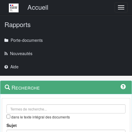
Menu principal
Accueil
Toggl
Rapports
Porte-documents
Nouveautés
Aide
Menu
Navigation
Recherche
contextuel
et
outils
annexes
dans le texte intégral des documents
Sujet