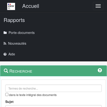
Menu principal
Accueil
Toggl
Rapports
Porte-documents
Nouveautés
Aide
Menu
Navigation
Recherche
contextuel
et
outils
annexes
dans le texte intégral des documents
Sujet