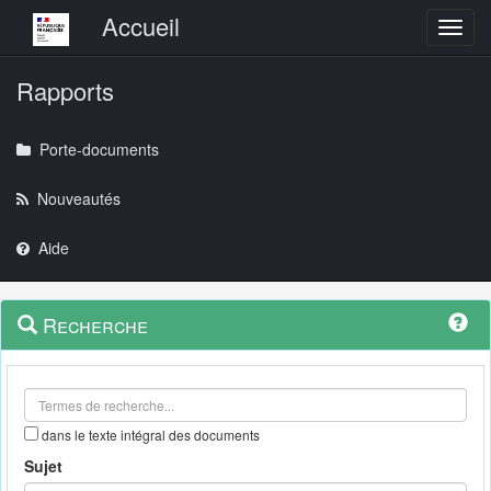
Menu principal
Accueil
Toggl
Rapports
Porte-documents
Nouveautés
Aide
Menu
Navigation
Recherche
contextuel
et
outils
annexes
dans le texte intégral des documents
Sujet