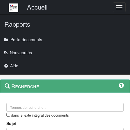
Menu principal
Accueil
Toggl
Rapports
Porte-documents
Nouveautés
Aide
Menu
Navigation
Recherche
contextuel
et
outils
annexes
dans le texte intégral des documents
Sujet