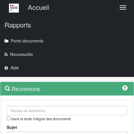
Menu principal
Accueil
Toggl
Rapports
Porte-documents
Nouveautés
Aide
Menu
Navigation
Recherche
contextuel
et
outils
annexes
dans le texte intégral des documents
Sujet