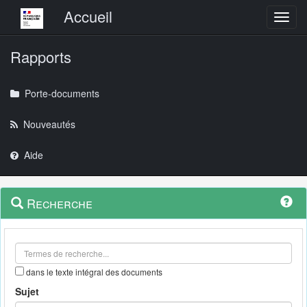
Menu principal
Accueil
Toggl
Rapports
Porte-documents
Nouveautés
Aide
Menu
Navigation
Recherche
contextuel
et
outils
annexes
dans le texte intégral des documents
Sujet