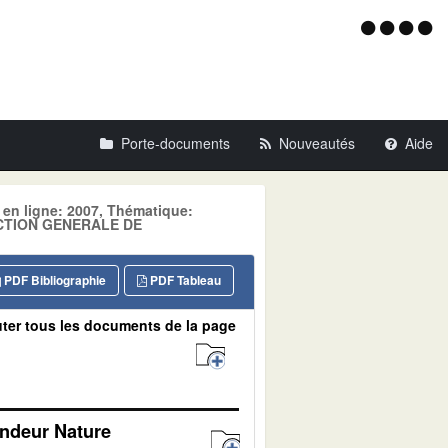
Menu
d'acce
Porte-documents
Nouveautés
Aide
 en ligne: 2007, Thématique:
ECTION GENERALE DE
PDF Bibliographie
PDF Tableau
ter tous les documents de la page
andeur Nature