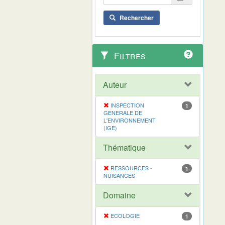
Rechercher
Filtres
Auteur
INSPECTION
1
GENERALE DE
L'ENVIRONNEMENT
(IGE)
Thématique
RESSOURCES -
1
NUISANCES
Domaine
ECOLOGIE
1