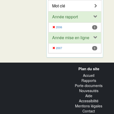
Mot clé
Année rapport
2006
1
Année mise en ligne
2007
1
Navigation
Plan du site
transverse
Accueil
Rapports
Porte-documents
Nouveautés
Aide
Accessibilité
Mentions légales
Contact