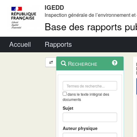
IGEDD
Inspection générale de l’environnement e
Base des rapports pub
Menu principal
Accueil
Rapports
Menu
Navigation
Recherche
contextuel
et
outils
annexes
dans le texte intégral des
documents
Sujet
Auteur physique