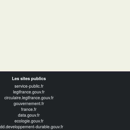
Les sites publics
service-public.fr
legifrance.gouv.fr
circulaire.legifrance.gouv.fr
gouvernement.fr
france.fr
data.gouv.fr
ecologie.gouv.fr
edd.developpement-durable.gouv.fr