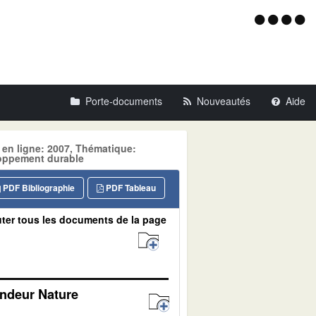
Menu
d'acce
Porte-documents
Nouveautés
Aide
 en ligne: 2007, Thématique:
oppement durable
PDF Bibliographie
PDF Tableau
ter tous les documents de la page
andeur Nature