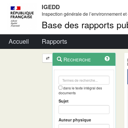
IGEDD
Inspection générale de l’environnement e
Base des rapports pub
Menu principal
Accueil
Rapports
Menu
Navigation
Recherche
contextuel
et
outils
annexes
dans le texte intégral des
documents
Sujet
Auteur physique