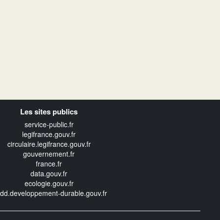
Les sites publics
service-public.fr
legifrance.gouv.fr
circulaire.legifrance.gouv.fr
gouvernement.fr
france.fr
data.gouv.fr
ecologie.gouv.fr
edd.developpement-durable.gouv.fr