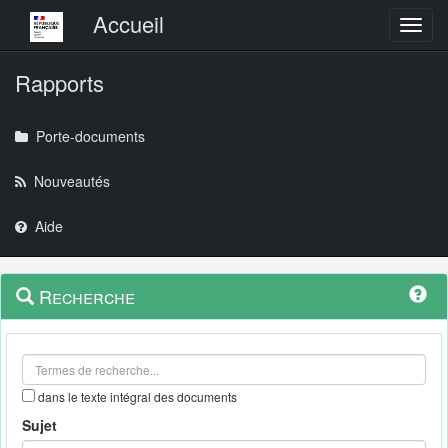
Menu principal
Accueil
Toggl
Rapports
Porte-documents
Nouveautés
Aide
Menu
Navigation
Recherche
contextuel
et
outils
annexes
dans le texte intégral des documents
Sujet