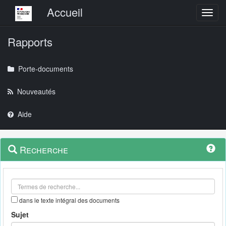
Menu principal
Accueil
Toggl
Rapports
Porte-documents
Nouveautés
Aide
Menu
Navigation
Recherche
contextuel
et
outils
annexes
dans le texte intégral des documents
Sujet