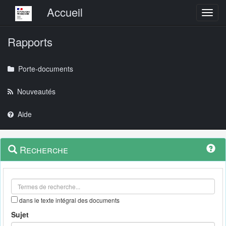
Menu principal
Accueil
Toggl
Rapports
Porte-documents
Nouveautés
Aide
Menu
Navigation
Recherche
contextuel
et
outils
annexes
dans le texte intégral des documents
Sujet